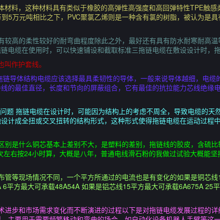
性体材料，这种材料具有类似于橡胶的高弹性高强度和高回弹特性TPE触
5万到5万元吨相比之下，PVC聚氯乙烯则是一种含有氯的树脂，被认为是
具有较高的柔性较好的耐弯曲程度除此之外，最好还有具有防水耐寒耐高温
拖链电缆在使用时，可以快速铺设和截取标准三拖链电缆在敷设设计时，
中也叫作护套线。
J4ZTNC拖链导体结构电缆应该选择最具柔韧性的导体，一般来说导体越细，
导线的最佳直径，长度和节向的屏蔽组合，它有最佳的抗拉能力芯线绝缘
构问题 拖链电缆在设计时，可能因为结构上的考虑不周全，导致电缆的天
地设计成全扭或交叉扭转的结构形式，这种形式使得拖链电缆在运动过程
要区别是什么铜芯基本上差别不大，是塑料的差别，拖链线的胶皮，含硫比
0万次左右按24小时算，大概是八年，普通电线滑石粉的我做过试验大概能
管等现场情况不同，一个平方所通过的电流也是有变化的如果是铜芯线15平方
6A 6平方最大可承载48A54A 如果是铝芯线15平方最大可承载6A675A 2
术进步和市场需求变化而不断演进的过程以下是对拖链电缆发展过程的详
型，主要用于需要频繁移动和弯曲的场合，如自动化设备机器人手臂等这