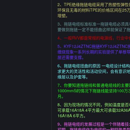
2、TPE绝缘拖链电缆采用了热塑性弹
环保且无毒的材料TPE的价格区间在2
增塑。
3、拖链电缆标准标准一拖链电缆必须
要做到拖链一定不能扭曲这样就保证了
4、一般RVV都是常规的电源线，行业
5、KYF12J4ZTNC拖链KYF12
缠绕现象一系列长期的实验提供了单根
层还需要支撑。
6、拖链电缆扭曲的原因 一电缆设计结
求更大的灵活性和活动空间，会有意识
缘层以及护套等。
7、你要知道拖链线和普通电缆线的主
1000mmS的情况下拖链线能坚持10
月。
8、因为现场的情况不同，例如温度是否布
可承载16A18A 4平方最大可承载32A3
16A18A 6平方。
9、拖链电缆的发展过程是一个伴随着技
初期，拖链电缆作为电缆的一种特殊类