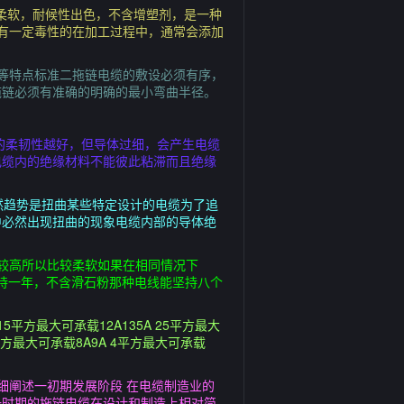
感柔软，耐候性出色，不含增塑剂，是一种
具有一定毒性的在加工过程中，通常会添加
等特点标准二拖链电缆的敷设必须有序，
拖链必须有准确的明确的最小弯曲半径。
电缆的柔韧性越好，但导体过细，会产生电缆
电缆内的绝缘材料不能彼此粘滞而且绝缘
然趋势是扭曲某些特定设计的电缆为了追
中必然出现扭曲的现象电缆内部的导体绝
较高所以比较柔软如果在相同情况下
坚持一年，不含滑石粉那种电线能坚持八个
最大可承载12A135A 25平方最大
5平方最大可承载8A9A 4平方最大可承载
细阐述一初期发展阶段 在电缆制造业的
一时期的拖链电缆在设计和制造上相对简