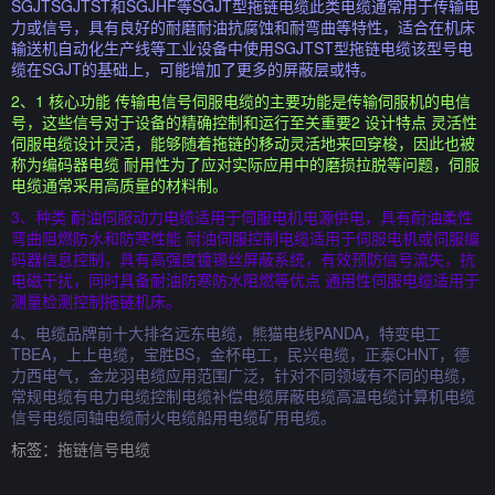
SGJTSGJTST和SGJHF等SGJT型拖链电缆此类电缆通常用于传输电
力或信号，具有良好的耐磨耐油抗腐蚀和耐弯曲等特性，适合在机床
输送机自动化生产线等工业设备中使用SGJTST型拖链电缆该型号电
缆在SGJT的基础上，可能增加了更多的屏蔽层或特。
2、1 核心功能 传输电信号伺服电缆的主要功能是传输伺服机的电信
号，这些信号对于设备的精确控制和运行至关重要2 设计特点 灵活性
伺服电缆设计灵活，能够随着拖链的移动灵活地来回穿梭，因此也被
称为编码器电缆 耐用性为了应对实际应用中的磨损拉脱等问题，伺服
电缆通常采用高质量的材料制。
3、种类 耐油伺服动力电缆适用于伺服电机电源供电，具有耐油柔性
弯曲阻燃防水和防寒性能 耐油伺服控制电缆适用于伺服电机或伺服编
码器信息控制，具有高强度镀锡丝屏蔽系统，有效预防信号流失，抗
电磁干扰，同时具备耐油防寒防水阻燃等优点 通用性伺服电缆适用于
测量检测控制拖链机床。
4、电缆品牌前十大排名远东电缆，熊猫电线PANDA，特变电工
TBEA，上上电缆，宝胜BS，金杯电工，民兴电缆，正泰CHNT，德
力西电气，金龙羽电缆应用范围广泛，针对不同领域有不同的电缆，
常规电缆有电力电缆控制电缆补偿电缆屏蔽电缆高温电缆计算机电缆
信号电缆同轴电缆耐火电缆船用电缆矿用电缆。
标签：
拖链信号电缆